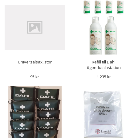
Universalsax, stor
Refill till Dahl
ögonduschstation
95 kr
1 235 kr