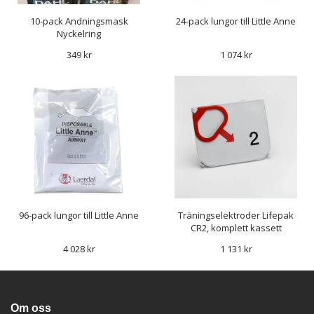
10-pack Andningsmask
24-pack lungor till Little Anne
Nyckelring
349 kr
1 074 kr
96-pack lungor till Little Anne
Träningselektroder Lifepak
CR2, komplett kassett
4 028 kr
1 131 kr
Om oss