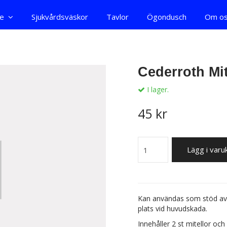
re
Sjukvårdsväskor
Tavlor
Ögondusch
Om o
Cederroth Mit
I lager.
45 kr
Lägg i var
Kan användas som stöd av 
plats vid huvudskada.
Innehåller 2 st mitellor och