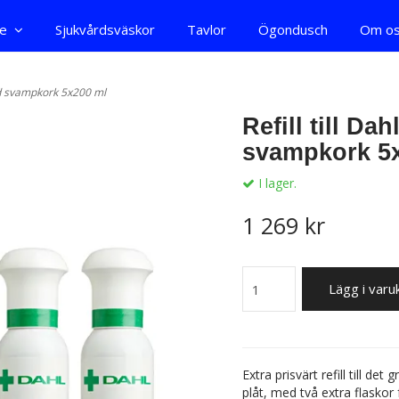
re
Sjukvårdsväskor
Tavlor
Ögondusch
Om o
med svampkork 5x200 ml
Refill till D
svampkork 5
I lager.
1 269 kr
Lägg i var
Extra prisvärt refill till d
plåt, med två extra flaskor