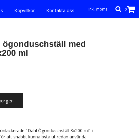
Inkl. moms
0
ss
Köpvillkor
Kontakta oss
ahl ögonduschställ med
x200 ml
ukorgen
et grönlackerade "Dahl Ögonduschställ 3x200 ml" i
 för att snabbt kunna byta ut redan använda