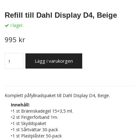
Refill till Dahl Display D4, Beige
I lager.
995 kr
Lägg i varukorgen
Komplett påfyllnadspaket till Dahl Display D4, Beige.
Innehåll
:
•1 st Brännskadegel 15×3,5 ml.
•2 st Fingerförband 1m.
•1 st Skyddspaket
•1 st Sårtvättar 30-pack
•1 st Plastplåster 50-pack