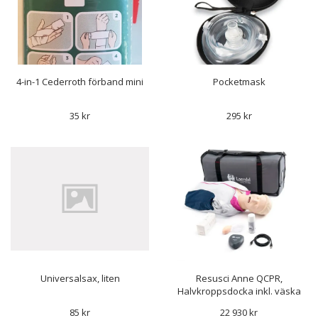
4-in-1 Cederroth förband mini
Pocketmask
35 kr
295 kr
Universalsax, liten
Resusci Anne QCPR,
Halvkroppsdocka inkl. väska
85 kr
22 930 kr