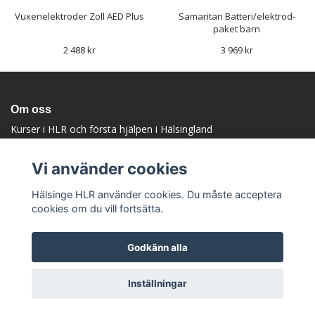
Vuxenelektroder Zoll AED Plus
Samaritan Batteri/elektrod-
paket barn
2 488 kr
3 969 kr
Om oss
Kurser i HLR och första hjälpen i Hälsingland
Upptäck oss
Vi använder cookies
Hälsinge HLR använder cookies. Du måste acceptera
cookies om du vill fortsätta.
Godkänn alla
© Copyright Hälsinge HLR
Inställningar
Powered by Quickbutik